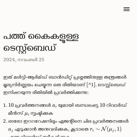
പത്ത് കൈകളുള്ള
ടെസ്റ്റ്ബെഡ്
2024, നവംബർ 25
ഇത് മൾട്ടി-ആർമ്ഡ് ബാൻഡിറ്റ് പ്രശ്നത്തിനുള്ള തന്ത്രങ്ങൾ
മൂല്യനിർണ്ണയം ചെയ്യുന്ന ഒരു രീതിയാണ് [^1]. ടെസ്റ്റ്ബെഡ്
ഇനിപ്പറയുന്ന രീതിയിൽ പ്രവർത്തിക്കുന്നു:
10
പ്രവർത്തനങ്ങൾ
യുമായി ബന്ധപ്പെട്ട
10
റിവാർഡ്
a
i
മീൻസ്
സൃഷ്ടിക്കുക
μ
i
ഓരോ ഇറററേഷനിലും ഏജന്റിനെ ചില പ്രവർത്തനങ്ങൾ
എടുക്കാൻ അനുവദിക്കുക, കൂടാതെ
∼
(
,
1
)
N
a
r
μ
j
t
j
എന്ന റിവാർഡ് സ്വീകരിക്കുക.