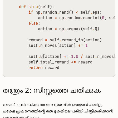
def
step
(
self
):
n
if
np
.
random
.
rand
()
<
self
.
eps
:
action
=
np
.
random
.
randint
(
0
,
sel
else
:
action
=
np
.
argmax
(
self
.
Q
)
reward
=
self
.
reward_fn
(
action
)
self
.
n_moves
[
action
]
+=
1
self
.
Q
[
action
]
+=
1.0
/
self
.
n_moves
[
self
.
total_reward
+=
reward
return
reward
തന്ത്രം 2: സിസ്റ്റത്തെ ചതിക്കുക
നമ്മൾ ഒന്നിലധികം തവണ സാമ്പിൾ ചെയ്യാൻ പാടില്ല,
പക്ഷേ പ്രകടനത്തിന്റെ ഒരു മുകളിലെ പരിധി ചിത്രീകരിക്കാൻ
ഞങ്ങൾ അത് ചെയ്യും.