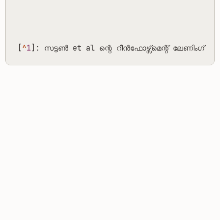
[
^
1
]:
സട
ടൺ
et
al
ന
റ
ൻഫ
ഴ
മ
ന
ല
ണ
ഗ
✦ ഈ ലേഖനത്തിന്റെ ആശയരൂപീകരണം, ഗവേഷണം,
എഴുത്ത്, അല്ലെങ്കിൽ എഡിറ്റിംഗ് എന്നിവയിൽ LLM-കൾ
ഉപയോഗിച്ചിട്ടില്ല.
Failed to load comments.
← Previous
ബയേസിയൻ പാരാമീറ്റർ എസ്റ്റിമേഷൻ
Next →
ദി സെഡ് ടെക്സ്റ്റ് എഡിറ്റർ