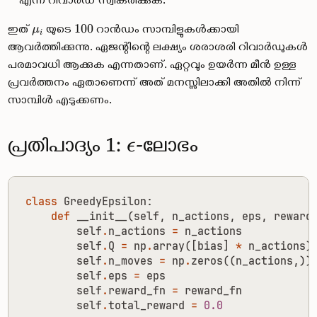
ഇത്
യുടെ
100
റാൻഡം സാമ്പിളുകൾക്കായി
μ
i
ആവർത്തിക്കുന്നു. ഏജന്റിന്റെ ലക്ഷ്യം ശരാശരി റിവാർഡുകൾ
പരമാവധി ആക്കുക എന്നതാണ്. ഏറ്റവും ഉയർന്ന മീൻ ഉള്ള
പ്രവർത്തനം ഏതാണെന്ന് അത് മനസ്സിലാക്കി അതിൽ നിന്ന്
സാമ്പിൾ എടുക്കണം.
പ്രതിപാദ്യം 1:
-ലോഭം
\
ϵ
e
p
class
GreedyEpsilon
:
def
__init__
(
self
,
n_actions
,
eps
,
reward
s
self
.
n_actions
=
n_actions
self
.
Q
=
np
.
array
([
bias
]
*
n_actions
)
i
self
.
n_moves
=
np
.
zeros
((
n_actions
,))
self
.
eps
=
eps
l
self
.
reward_fn
=
reward_fn
self
.
total_reward
=
0.0
o