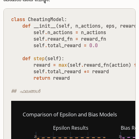
class
CheatingModel
:
def
__init__
(
self
,
n_actions
,
eps
,
reward
self
.
n_actions
=
n_actions
self
.
reward_fn
=
reward_fn
self
.
total_reward
=
0.0
def
step
(
self
):
reward
=
max
(
self
.
reward_fn
(
action
)
f
self
.
total_reward
+=
reward
return
reward
## ഫലങ്ങൾ
Comparison of Epsilon and Bias Models
Epsilon Results
Bias Re
2
2